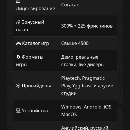
🎫
Curacao
Лицензирование
💰 Бонусный
300% + 225 фриспинов
пакет
🎮 Каталог игр
Свыше 4500
🔄 Форматы
Демо, реальные
игры
ставки, live-дилеры
Playtech, Pragmatic
🎲 Провайдеры
Play, Yggdrasil и другие
студии
Windows, Android, iOS,
💻 Устройства
MacOS
Английский, русский,