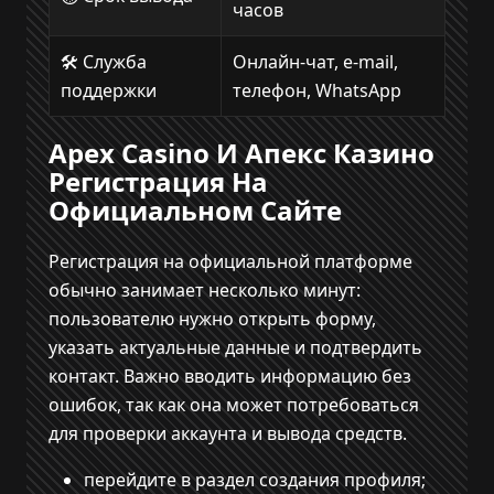
часов
🛠️ Служба
Онлайн-чат, e-mail,
поддержки
телефон, WhatsApp
Apex Casino И Апекс Казино
Регистрация На
Официальном Сайте
Регистрация на официальной платформе
обычно занимает несколько минут:
пользователю нужно открыть форму,
указать актуальные данные и подтвердить
контакт. Важно вводить информацию без
ошибок, так как она может потребоваться
для проверки аккаунта и вывода средств.
перейдите в раздел создания профиля;