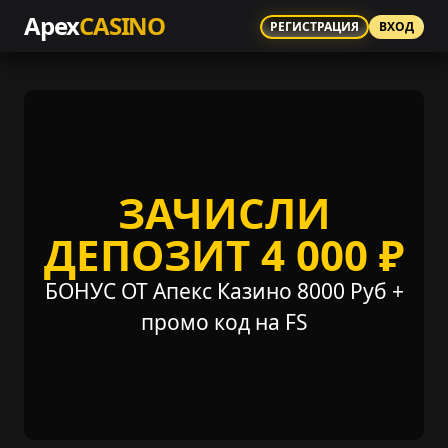
Apex
CASINO
РЕГИСТРАЦИЯ
ВХОД
ЗАЧИСЛИ
ДЕПОЗИТ 4 000 ₽
БОНУС ОТ Апекс Казино 8000 Руб +
промо код на FS